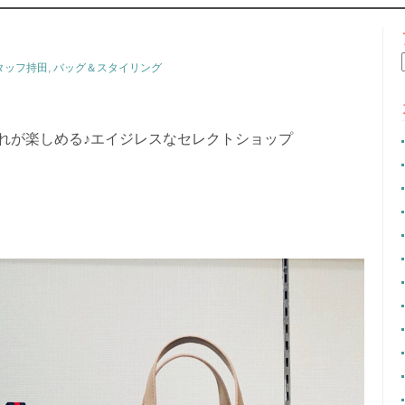
CONTENT
タッフ持田
,
バッグ＆スタイリング
れが楽しめる♪エイジレスなセレクトショップ