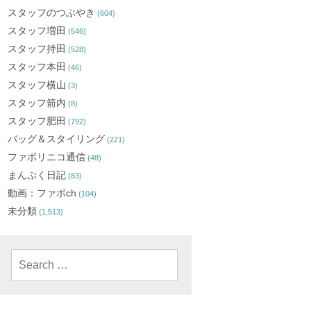
スタッフのつぶやき
(604)
スタッフ増田
(546)
スタッフ持田
(528)
スタッフ本田
(46)
スタッフ横山
(3)
スタッフ箭内
(8)
スタッフ肥田
(792)
バッグ＆スタイリング
(221)
ファボリニコ通信
(48)
まんぷく日記
(83)
動画：ファボch
(104)
未分類
(1,513)
Search
for: