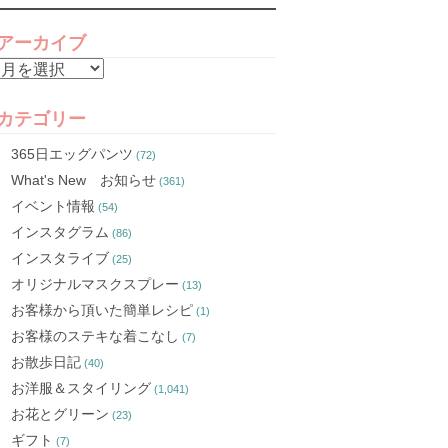
アーカイブ
ア
ー
カ
カテゴリー
イ
365日エッグパンツ
(72)
ブ
What's New お知らせ
(361)
イベント情報
(54)
インスタグラム
(86)
インスタライブ
(25)
オリジナルマスクスプレー
(13)
お客様から頂いた簡単レシピ
(1)
お客様のステキな着こなし
(7)
お散歩日記
(40)
お洋服＆スタイリング
(1,041)
お花とグリーン
(23)
ギフト
(7)