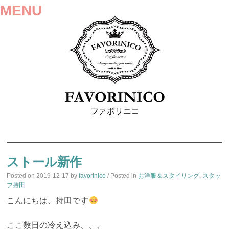
MENU
SKIP
TO
ストール新作
CONTENT
Posted on
2019-12-17
by
favorinico
/ Posted in
お洋服＆スタイリング
,
スタッ
フ持田
こんにちは、持田です
ここ数日の冷え込み、、、