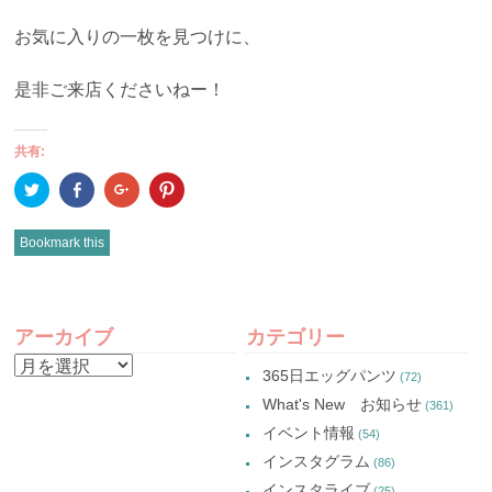
お気に入りの一枚を見つけに、
是非ご来店くださいねー！
共有:
ク
Facebook
ク
ク
リ
で
リ
リ
ッ
共
ッ
ッ
ク
有
ク
ク
し
(新
し
し
Bookmark this
て
し
て
て
Twitter
い
Google+
Pinterest
で
ウ
で
で
共
ィ
共
共
有
ン
有
有
POST
(新
ド
(新
(新
し
ウ
し
し
アーカイブ
カテゴリー
い
で
い
い
NAVIGATION
ウ
開
ウ
ウ
ア
ィ
き
ィ
ィ
365日エッグパンツ
(72)
ン
ま
ン
ン
ー
ド
す)
ド
ド
What's New お知らせ
(361)
ウ
ウ
ウ
カ
で
で
で
イベント情報
(54)
開
開
開
イ
き
き
き
インスタグラム
ま
ま
ま
(86)
ブ
す)
す)
す)
インスタライブ
(25)