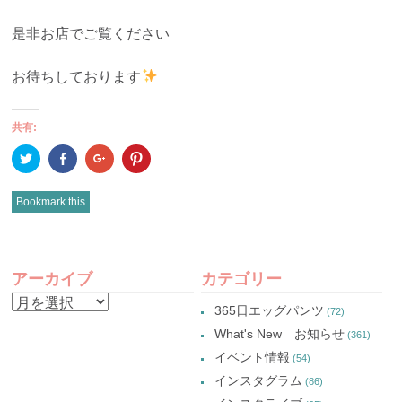
是非お店でご覧ください
お待ちしております
共有:
ク
Facebook
ク
ク
リ
で
リ
リ
ッ
共
ッ
ッ
ク
有
ク
ク
し
(新
し
し
Bookmark this
て
し
て
て
Twitter
い
Google+
Pinterest
で
ウ
で
で
共
ィ
共
共
有
ン
有
有
POST
(新
ド
(新
(新
し
ウ
し
し
アーカイブ
カテゴリー
い
で
い
い
NAVIGATION
ウ
開
ウ
ウ
ア
ィ
き
ィ
ィ
365日エッグパンツ
(72)
ン
ま
ン
ン
ー
ド
す)
ド
ド
What's New お知らせ
(361)
ウ
ウ
ウ
カ
で
で
で
イベント情報
(54)
開
開
開
イ
き
き
き
インスタグラム
ま
ま
ま
(86)
ブ
す)
す)
す)