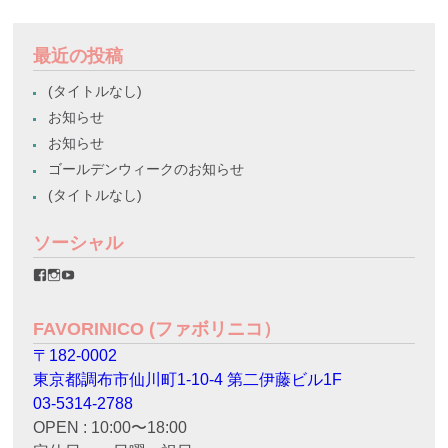
最近の投稿
(タイトルなし)
お知らせ
お知らせ
ゴールデンウィークのお知らせ
(タイトルなし)
ソーシャル
favorinico.jp
favorinico.jp
staff.favorinico
さ
さ
さ
ん
ん
ん
の
の
の
FAVORINICO (ファボリニコ）
プ
プ
プ
ロ
ロ
ロ
〒182-0002
フ
フ
フ
ィ
ィ
ィ
東京都調布市仙川町1-10-4 第二伊藤ビル1F
ー
ー
ー
ル
ル
ル
03-5314-2788
を
を
を
OPEN : 10:00〜18:00
Facebook
Instagram
YouTube
で
で
で