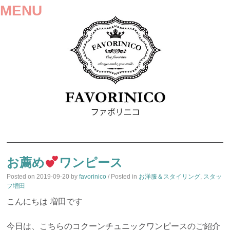
MENU
SKIP
TO
お薦め
ワンピース
CONTENT
Posted on
2019-09-20
by
favorinico
/ Posted in
お洋服＆スタイリング
,
スタッ
フ増田
こんにちは 増田です
今日は、こちらのコクーンチュニックワンピースのご紹介