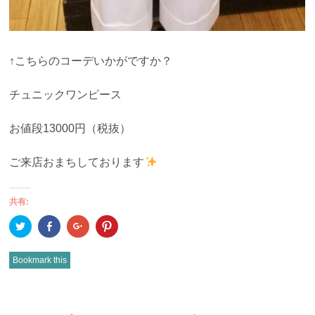
↑こちらのコーデいかがですか？
チュニックワンピース
お値段13000円（税抜）
ご来店おまちしております
共有:
ク
Facebook
ク
ク
リ
で
リ
リ
ッ
共
ッ
ッ
ク
有
ク
ク
し
(新
し
し
Bookmark this
て
し
て
て
Twitter
い
Google+
Pinterest
で
ウ
で
で
共
ィ
共
共
有
ン
有
有
POST
(新
ド
(新
(新