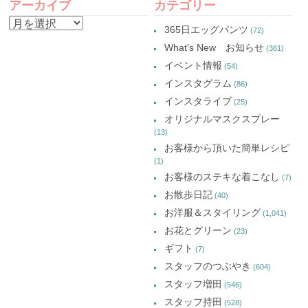
し
ウ
し
し
アーカイブ
カテゴリー
い
で
い
い
NAVIGATION
ウ
開
ウ
ウ
ア
ィ
き
ィ
ィ
365日エッグパンツ
(72)
ン
ま
ン
ン
ー
ド
す)
ド
ド
What's New お知らせ
(361)
ウ
ウ
ウ
カ
で
で
で
イベント情報
(54)
開
開
開
イ
き
き
き
インスタグラム
ま
ま
ま
(86)
ブ
す)
す)
す)
インスタライブ
(25)
オリジナルマスクスプレー
(13)
お客様から頂いた簡単レシピ
(1)
お客様のステキな着こなし
(7)
お散歩日記
(40)
お洋服＆スタイリング
(1,041)
お花とグリーン
(23)
ギフト
(7)
スタッフのつぶやき
(604)
スタッフ増田
(546)
スタッフ持田
(528)