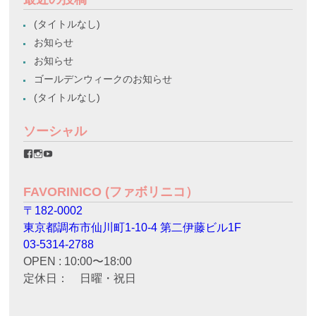
(タイトルなし)
お知らせ
お知らせ
ゴールデンウィークのお知らせ
(タイトルなし)
ソーシャル
favorinico.jp
favorinico.jp
staff.favorinico
さ
さ
さ
ん
ん
ん
の
の
の
FAVORINICO (ファボリニコ）
プ
プ
プ
ロ
ロ
ロ
〒182-0002
フ
フ
フ
ィ
ィ
ィ
東京都調布市仙川町1-10-4 第二伊藤ビル1F
ー
ー
ー
ル
ル
ル
03-5314-2788
を
を
を
OPEN : 10:00〜18:00
Facebook
Instagram
YouTube
で
で
で
定休日： 日曜・祝日
表
表
表
示
示
示