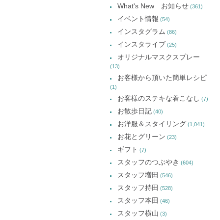
ー
ド
す)
ド
ド
What's New お知らせ
(361)
ウ
ウ
ウ
カ
で
で
で
イベント情報
(54)
開
開
開
イ
き
き
き
インスタグラム
ま
ま
ま
(86)
ブ
す)
す)
す)
インスタライブ
(25)
オリジナルマスクスプレー
(13)
お客様から頂いた簡単レシピ
(1)
お客様のステキな着こなし
(7)
お散歩日記
(40)
お洋服＆スタイリング
(1,041)
お花とグリーン
(23)
ギフト
(7)
スタッフのつぶやき
(604)
スタッフ増田
(546)
スタッフ持田
(528)
スタッフ本田
(46)
スタッフ横山
(3)