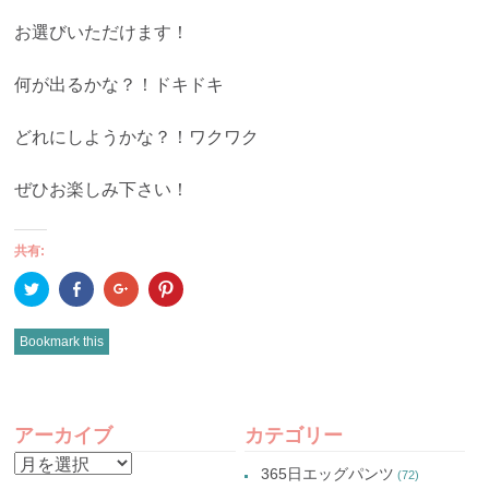
お選びいただけます！
何が出るかな？！ドキドキ
どれにしようかな？！ワクワク
ぜひお楽しみ下さい！
共有:
ク
Facebook
ク
ク
リ
で
リ
リ
ッ
共
ッ
ッ
ク
有
ク
ク
し
(新
し
し
Bookmark this
て
し
て
て
Twitter
い
Google+
Pinterest
で
ウ
で
で
共
ィ
共
共
有
ン
有
有
POST
(新
ド
(新
(新
し
ウ
し
し
アーカイブ
カテゴリー
い
で
い
い
NAVIGATION
ウ
開
ウ
ウ
ア
ィ
き
ィ
ィ
365日エッグパンツ
(72)
ン
ま
ン
ン