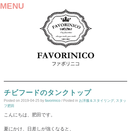
MENU
SKIP
TO
チビフードのタンクトップ
CONTENT
Posted on
2019-04-25
by
favorinico
/ Posted in
お洋服＆スタイリング
,
スタッ
フ肥田
こんにちは、肥田です。
夏にかけ、日差しが強くなると、