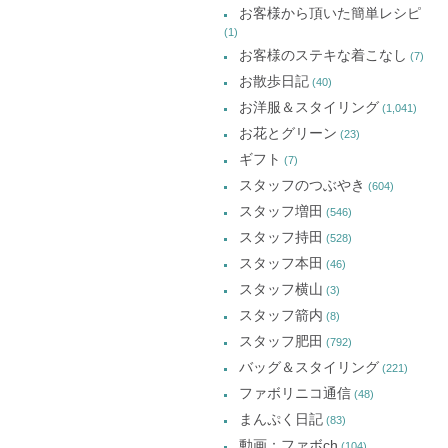
お客様から頂いた簡単レシピ
(1)
お客様のステキな着こなし
(7)
お散歩日記
(40)
お洋服＆スタイリング
(1,041)
お花とグリーン
(23)
ギフト
(7)
スタッフのつぶやき
(604)
スタッフ増田
(546)
スタッフ持田
(528)
スタッフ本田
(46)
スタッフ横山
(3)
スタッフ箭内
(8)
スタッフ肥田
(792)
バッグ＆スタイリング
(221)
ファボリニコ通信
(48)
まんぷく日記
(83)
動画：ファボch
(104)