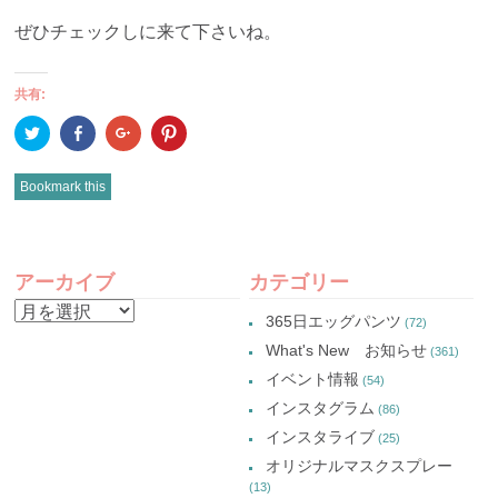
ぜひチェックしに来て下さいね。
共有:
ク
Facebook
ク
ク
リ
で
リ
リ
ッ
共
ッ
ッ
ク
有
ク
ク
し
(新
し
し
Bookmark this
て
し
て
て
Twitter
い
Google+
Pinterest
で
ウ
で
で
共
ィ
共
共
有
ン
有
有
POST
(新
ド
(新
(新
し
ウ
し
し
アーカイブ
カテゴリー
い
で
い
い
NAVIGATION
ウ
開
ウ
ウ
ア
ィ
き
ィ
ィ
365日エッグパンツ
(72)
ン
ま
ン
ン
ー
ド
す)
ド
ド
What's New お知らせ
(361)
ウ
ウ
ウ
カ
で
で
で
イベント情報
(54)
開
開
開
イ
き
き
き
インスタグラム
ま
ま
ま
(86)
ブ
す)
す)
す)
インスタライブ
(25)
オリジナルマスクスプレー
(13)