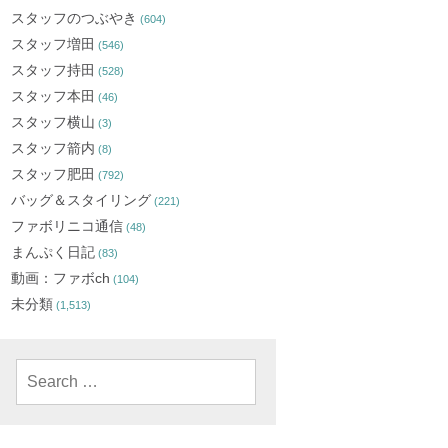
スタッフのつぶやき
(604)
スタッフ増田
(546)
スタッフ持田
(528)
スタッフ本田
(46)
スタッフ横山
(3)
スタッフ箭内
(8)
スタッフ肥田
(792)
バッグ＆スタイリング
(221)
ファボリニコ通信
(48)
まんぷく日記
(83)
動画：ファボch
(104)
未分類
(1,513)
Search
for: