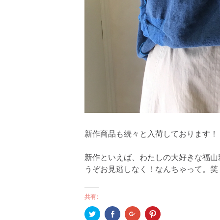
新作商品も続々と入荷しております！
新作といえば、わたしの大好きな福山
うぞお見逃しなく！なんちゃって。笑
共有:
ク
Facebook
ク
ク
リ
で
リ
リ