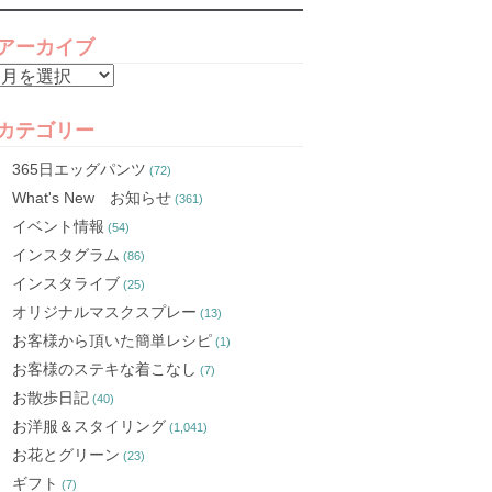
アーカイブ
ア
ー
カ
カテゴリー
イ
365日エッグパンツ
(72)
ブ
What's New お知らせ
(361)
イベント情報
(54)
インスタグラム
(86)
インスタライブ
(25)
オリジナルマスクスプレー
(13)
お客様から頂いた簡単レシピ
(1)
お客様のステキな着こなし
(7)
お散歩日記
(40)
お洋服＆スタイリング
(1,041)
お花とグリーン
(23)
ギフト
(7)