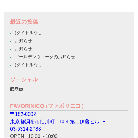
最近の投稿
(タイトルなし)
お知らせ
お知らせ
ゴールデンウィークのお知らせ
(タイトルなし)
ソーシャル
favorinico.jp
favorinico.jp
staff.favorinico
さ
さ
さ
ん
ん
ん
の
の
の
FAVORINICO (ファボリニコ）
プ
プ
プ
ロ
ロ
ロ
〒182-0002
フ
フ
フ
ィ
ィ
ィ
東京都調布市仙川町1-10-4 第二伊藤ビル1F
ー
ー
ー
ル
ル
ル
03-5314-2788
を
を
を
OPEN : 10:00〜18:00
Facebook
Instagram
YouTube