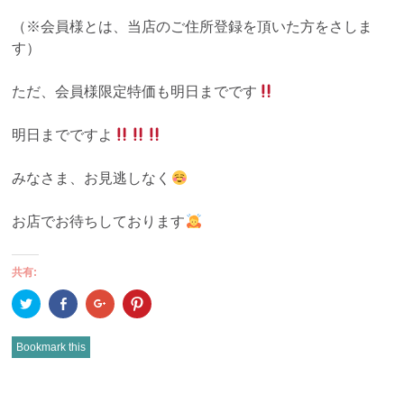
（※会員様とは、当店のご住所登録を頂いた方をさしま
す）
ただ、会員様限定特価も明日までです
明日までですよ
みなさま、お見逃しなく
お店でお待ちしております
共有:
ク
Facebook
ク
ク
リ
で
リ
リ
ッ
共
ッ
ッ
ク
有
ク
ク
し
(新
し
し
Bookmark this
て
し
て
て
Twitter
い
Google+
Pinterest
で
ウ
で
で
共
ィ
共
共
有
ン
有
有