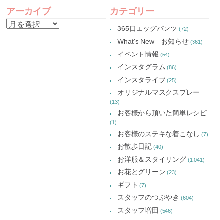
POST
(新
ド
(新
(新
し
ウ
し
し
アーカイブ
カテゴリー
い
で
い
い
NAVIGATION
ウ
開
ウ
ウ
ア
ィ
き
ィ
ィ
365日エッグパンツ
(72)
ン
ま
ン
ン
ー
ド
す)
ド
ド
What's New お知らせ
(361)
ウ
ウ
ウ
カ
で
で
で
イベント情報
(54)
開
開
開
イ
き
き
き
インスタグラム
ま
ま
ま
(86)
ブ
す)
す)
す)
インスタライブ
(25)
オリジナルマスクスプレー
(13)
お客様から頂いた簡単レシピ
(1)
お客様のステキな着こなし
(7)
お散歩日記
(40)
お洋服＆スタイリング
(1,041)
お花とグリーン
(23)
ギフト
(7)
スタッフのつぶやき
(604)
スタッフ増田
(546)