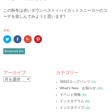
この秋冬は赤いダウンベスト＋ハイカットスニーカーのコ
ーデを楽しんでみようと思います?
共有:
ク
Facebook
ク
ク
リ
で
リ
リ
ッ
共
ッ
ッ
ク
有
ク
ク
し
(新
し
し
Bookmark this
て
し
て
て
Twitter
い
Google+
Pinterest
で
ウ
で
で
共
ィ
共
共
有
ン
有
有
POST
(新
ド
(新
(新
し
ウ
し
し
アーカイブ
カテゴリー
い
で
い
い
NAVIGATION
ウ
開
ウ
ウ
ア
ィ
き
ィ
ィ
365日エッグパンツ
(72)
ン
ま
ン
ン
ー
ド
す)
ド
ド
What's New お知らせ
(361)
ウ
ウ
ウ
カ
で
で
で
イベント情報
(54)
開
開
開
イ
き
き
き
インスタグラム
ま
ま
ま
(86)
ブ
す)
す)
す)
インスタライブ
(25)