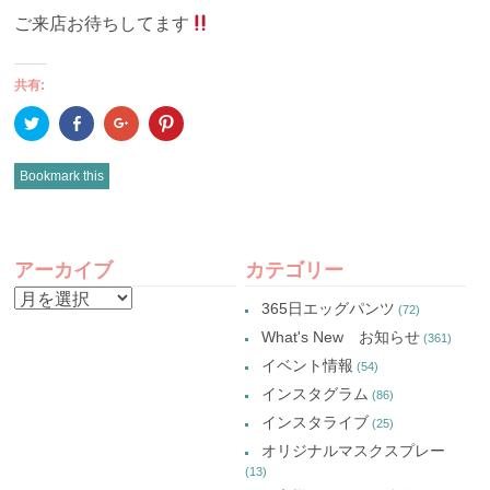
ご来店お待ちしてます
共有:
ク
Facebook
ク
ク
リ
で
リ
リ
ッ
共
ッ
ッ
ク
有
ク
ク
し
(新
し
し
Bookmark this
て
し
て
て
Twitter
い
Google+
Pinterest
で
ウ
で
で
共
ィ
共
共
有
ン
有
有
POST
(新
ド
(新
(新
し
ウ
し
し
アーカイブ
カテゴリー
い
で
い
い
NAVIGATION
ウ
開
ウ
ウ
ア
ィ
き
ィ
ィ
365日エッグパンツ
(72)
ン
ま
ン
ン
ー
ド
す)
ド
ド
What's New お知らせ
(361)
ウ
ウ
ウ
カ
で
で
で
イベント情報
(54)
開
開
開
イ
き
き
き
インスタグラム
ま
ま
ま
(86)
ブ
す)
す)
す)
インスタライブ
(25)
オリジナルマスクスプレー
(13)