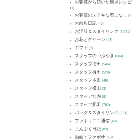
お客様から頂いた簡単レシピ
(1)
お客様のステキな着こなし
(7)
お散歩日記
(40)
お洋服＆スタイリング
(1,041)
お花とグリーン
(23)
ギフト
(7)
スタッフのつぶやき
(604)
スタッフ増田
(546)
スタッフ持田
(528)
スタッフ本田
(46)
スタッフ横山
(3)
スタッフ箭内
(8)
スタッフ肥田
(792)
バッグ＆スタイリング
(221)
ファボリニコ通信
(48)
まんぷく日記
(83)
動画：ファボch
(104)