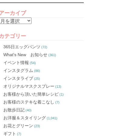
アーカイブ
ア
ー
カ
カテゴリー
イ
365日エッグパンツ
(72)
ブ
What's New お知らせ
(361)
イベント情報
(54)
インスタグラム
(86)
インスタライブ
(25)
オリジナルマスクスプレー
(13)
お客様から頂いた簡単レシピ
(1)
お客様のステキな着こなし
(7)
お散歩日記
(40)
お洋服＆スタイリング
(1,041)
お花とグリーン
(23)
ギフト
(7)