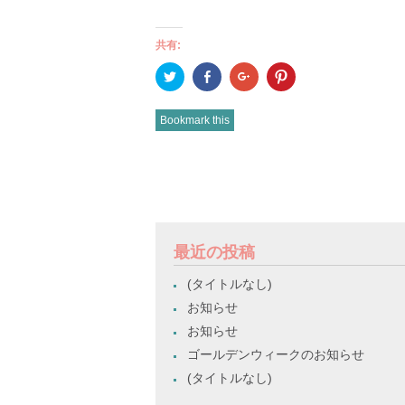
共有:
ク
Facebook
ク
ク
リ
で
リ
リ
ッ
共
ッ
ッ
ク
有
ク
ク
し
(新
し
し
Bookmark this
て
し
て
て
Twitter
い
Google+
Pinterest
で
ウ
で
で
共
ィ
共
共
有
ン
有
有
POST
(新
ド
(新
(新
し
ウ
し
し
い
で
い
い
NAVIGATION
ウ
開
ウ
ウ
ィ
き
ィ
ィ
ン
ま
ン
ン
ド
す)
ド
ド
最近の投稿
ウ
ウ
ウ
で
で
で
開
開
開
(タイトルなし)
き
き
き
ま
ま
ま
お知らせ
す)
す)
す)
お知らせ
ゴールデンウィークのお知らせ
(タイトルなし)