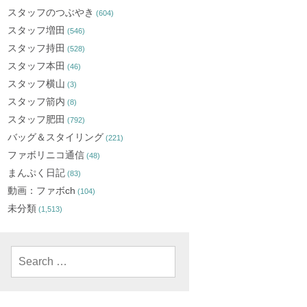
スタッフのつぶやき
(604)
スタッフ増田
(546)
スタッフ持田
(528)
スタッフ本田
(46)
スタッフ横山
(3)
スタッフ箭内
(8)
スタッフ肥田
(792)
バッグ＆スタイリング
(221)
ファボリニコ通信
(48)
まんぷく日記
(83)
動画：ファボch
(104)
未分類
(1,513)
Search
for: