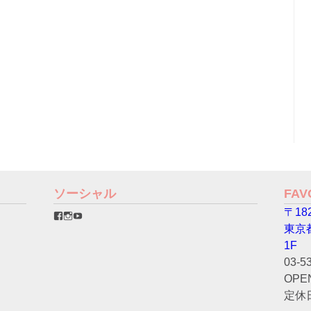
ソーシャル
FA
〒182
favorinico.jp
favorinico.jp
staff.favorinico
さ
さ
さ
東京
ん
ん
ん
の
の
の
1F
プ
プ
プ
03-5
ロ
ロ
ロ
フ
フ
フ
OPEN
ィ
ィ
ィ
ー
ー
ー
定休
ル
ル
ル