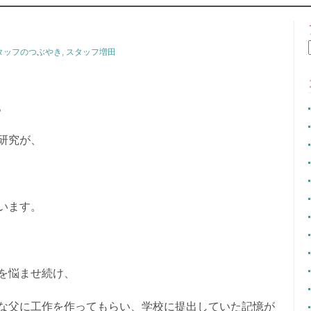
CONTENT
タッフのつぶやき
,
スタッフ増田
。
研究が、
います。
を悩ませ続け、
な父に工作を作ってもらい、学校に提出していた記憶が