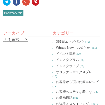
ク
Facebook
ク
ク
リ
で
リ
リ
ッ
共
ッ
ッ
ク
有
ク
ク
し
(新
し
し
Bookmark this
て
し
て
て
Twitter
い
Google+
Pinterest
で
ウ
で
で
共
ィ
共
共
有
ン
有
有
POST
(新
ド
(新
(新
し
ウ
し
し
アーカイブ
カテゴリー
い
で
い
い
NAVIGATION
ウ
開
ウ
ウ
ア
ィ
き
ィ
ィ
365日エッグパンツ
(72)
ン
ま
ン
ン
ー
ド
す)
ド
ド
What's New お知らせ
(361)
ウ
ウ
ウ
カ
で
で
で
イベント情報
(54)
開
開
開
イ
き
き
き
インスタグラム
ま
ま
ま
(86)
ブ
す)
す)
す)
インスタライブ
(25)
オリジナルマスクスプレー
(13)
お客様から頂いた簡単レシピ
(1)
お客様のステキな着こなし
(7)
お散歩日記
(40)
お洋服＆スタイリング
(1,041)