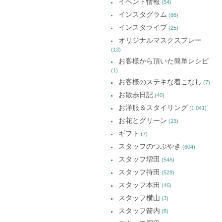
イベント情報
(54)
開
開
開
イ
き
き
き
インスタグラム
ま
ま
ま
(86)
ブ
す)
す)
す)
インスタライブ
(25)
オリジナルマスクスプレー
(13)
お客様から頂いた簡単レシピ
(1)
お客様のステキな着こなし
(7)
お散歩日記
(40)
お洋服＆スタイリング
(1,041)
お花とグリーン
(23)
ギフト
(7)
スタッフのつぶやき
(604)
スタッフ増田
(546)
スタッフ持田
(528)
スタッフ本田
(46)
スタッフ横山
(3)
スタッフ箭内
(8)