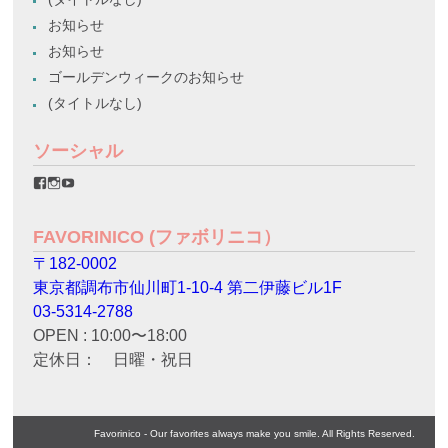
お知らせ
お知らせ
ゴールデンウィークのお知らせ
(タイトルなし)
ソーシャル
favorinico.jp
favorinico.jp
staff.favorinico
さ
さ
さ
ん
ん
ん
の
の
の
FAVORINICO (ファボリニコ）
プ
プ
プ
ロ
ロ
ロ
〒182-0002
フ
フ
フ
ィ
ィ
ィ
東京都調布市仙川町1-10-4 第二伊藤ビル1F
ー
ー
ー
ル
ル
ル
03-5314-2788
を
を
を
OPEN : 10:00〜18:00
Facebook
Instagram
YouTube
で
で
で
定休日： 日曜・祝日
表
表
表
示
示
示
Favorinico - Our favorites always make you smile. All Rights Reserved.