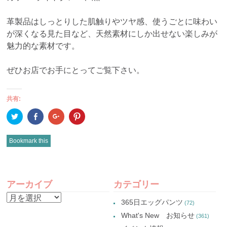
革製品はしっとりした肌触りやツヤ感、使うごとに味わい
が深くなる見た目など、天然素材にしか出せない楽しみが
魅力的な素材です。
ぜひお店でお手にとってご覧下さい。
共有:
ク
Facebook
ク
ク
リ
で
リ
リ
ッ
共
ッ
ッ
ク
有
ク
ク
し
(新
し
し
Bookmark this
て
し
て
て
Twitter
い
Google+
Pinterest
で
ウ
で
で
共
ィ
共
共
有
ン
有
有
POST
(新
ド
(新
(新
し
ウ
し
し
アーカイブ
カテゴリー
い
で
い
い
NAVIGATION
ウ
開
ウ
ウ
ア
ィ
き
ィ
ィ
365日エッグパンツ
(72)
ン
ま
ン
ン
ー
ド
す)
ド
ド
What's New お知らせ
(361)
ウ
ウ
ウ
カ
で
で
で