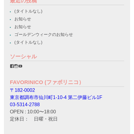
最近の投稿
(タイトルなし)
お知らせ
お知らせ
ゴールデンウィークのお知らせ
(タイトルなし)
ソーシャル
favorinico.jp
favorinico.jp
staff.favorinico
さ
さ
さ
ん
ん
ん
の
の
の
FAVORINICO (ファボリニコ）
プ
プ
プ
ロ
ロ
ロ
〒182-0002
フ
フ
フ
ィ
ィ
ィ
東京都調布市仙川町1-10-4 第二伊藤ビル1F
ー
ー
ー
ル
ル
ル
03-5314-2788
を
を
を
OPEN : 10:00〜18:00
Facebook
Instagram
YouTube
で
で
で
定休日： 日曜・祝日
表
表
表
示
示
示