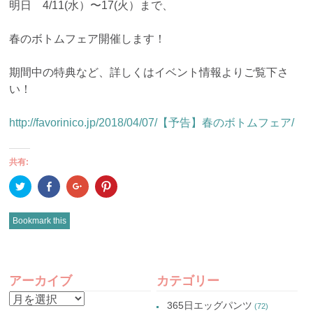
明日 4/11(水）〜17(火）まで、
春のボトムフェア開催します！
期間中の特典など、詳しくはイベント情報よりご覧下さ
い！
http://favorinico.jp/2018/04/07/【予告】春のボトムフェア/
共有:
ク
Facebook
ク
ク
リ
で
リ
リ
ッ
共
ッ
ッ
ク
有
ク
ク
し
(新
し
し
Bookmark this
て
し
て
て
Twitter
い
Google+
Pinterest
で
ウ
で
で
共
ィ
共
共
有
ン
有
有
POST
(新
ド
(新
(新
し
ウ
し
し
アーカイブ
カテゴリー
い
で
い
い
NAVIGATION
ウ
開
ウ
ウ
ア
ィ
き
ィ
ィ
365日エッグパンツ
(72)
ン
ま
ン
ン