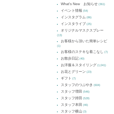
ー
ド
す)
ド
ド
What's New お知らせ
(361)
ウ
ウ
ウ
カ
で
で
で
イベント情報
(54)
開
開
開
イ
き
き
き
インスタグラム
ま
ま
ま
(86)
ブ
す)
す)
す)
インスタライブ
(25)
オリジナルマスクスプレー
(13)
お客様から頂いた簡単レシピ
(1)
お客様のステキな着こなし
(7)
お散歩日記
(40)
お洋服＆スタイリング
(1,041)
お花とグリーン
(23)
ギフト
(7)
スタッフのつぶやき
(604)
スタッフ増田
(546)
スタッフ持田
(528)
スタッフ本田
(46)
スタッフ横山
(3)