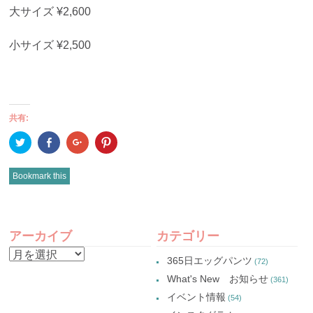
大サイズ ¥2,600
小サイズ ¥2,500
共有:
ク
Facebook
ク
ク
リ
で
リ
リ
ッ
共
ッ
ッ
ク
有
ク
ク
し
(新
し
し
Bookmark this
て
し
て
て
Twitter
い
Google+
Pinterest
で
ウ
で
で
共
ィ
共
共
有
ン
有
有
POST
(新
ド
(新
(新
し
ウ
し
し
アーカイブ
カテゴリー
い
で
い
い
NAVIGATION
ウ
開
ウ
ウ
ア
ィ
き
ィ
ィ
365日エッグパンツ
(72)
ン
ま
ン
ン
ー
ド
す)
ド
ド
What's New お知らせ
(361)
ウ
ウ
ウ
カ
で
で
で
イベント情報
(54)
開
開
開
イ
き
き
き