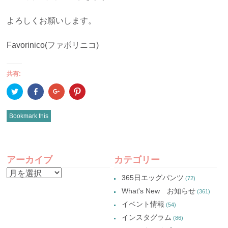
よろしくお願いします。
Favorinico(ファボリニコ)
共有:
ク
Facebook
ク
ク
リ
で
リ
リ
ッ
共
ッ
ッ
ク
有
ク
ク
し
(新
し
し
Bookmark this
て
し
て
て
Twitter
い
Google+
Pinterest
で
ウ
で
で
共
ィ
共
共
有
ン
有
有
POST
(新
ド
(新
(新
し
ウ
し
し
アーカイブ
カテゴリー
い
で
い
い
NAVIGATION
ウ
開
ウ
ウ
ア
ィ
き
ィ
ィ
365日エッグパンツ
(72)
ン
ま
ン
ン
ー
ド
す)
ド
ド
What's New お知らせ
(361)
ウ
ウ
ウ
カ
で
で
で
イベント情報
(54)
開
開
開
イ
き
き
き
インスタグラム
ま
ま
ま
(86)
ブ
す)
す)
す)