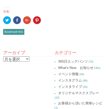
共有:
ク
Facebook
ク
ク
リ
で
リ
リ
ッ
共
ッ
ッ
ク
有
ク
ク
し
(新
し
し
Bookmark this
て
し
て
て
Twitter
い
Google+
Pinterest
で
ウ
で
で
共
ィ
共
共
有
ン
有
有
POST
(新
ド
(新
(新
し
ウ
し
し
アーカイブ
カテゴリー
い
で
い
い
NAVIGATION
ウ
開
ウ
ウ
ア
ィ
き
ィ
ィ
365日エッグパンツ
(72)
ン
ま
ン
ン
ー
ド
す)
ド
ド
What's New お知らせ
(361)
ウ
ウ
ウ
カ
で
で
で
イベント情報
(54)
開
開
開
イ
き
き
き
インスタグラム
ま
ま
ま
(86)
ブ
す)
す)
す)
インスタライブ
(25)
オリジナルマスクスプレー
(13)
お客様から頂いた簡単レシピ
(1)