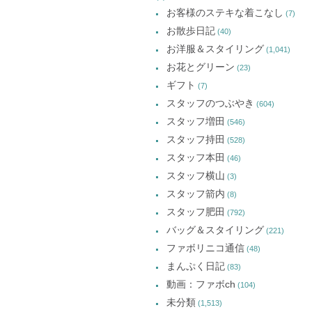
お客様のステキな着こなし
(7)
お散歩日記
(40)
お洋服＆スタイリング
(1,041)
お花とグリーン
(23)
ギフト
(7)
スタッフのつぶやき
(604)
スタッフ増田
(546)
スタッフ持田
(528)
スタッフ本田
(46)
スタッフ横山
(3)
スタッフ箭内
(8)
スタッフ肥田
(792)
バッグ＆スタイリング
(221)
ファボリニコ通信
(48)
まんぷく日記
(83)
動画：ファボch
(104)
未分類
(1,513)