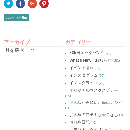
ク
Facebook
ク
ク
リ
で
リ
リ
ッ
共
ッ
ッ
ク
有
ク
ク
し
(新
し
し
Bookmark this
て
し
て
て
Twitter
い
Google+
Pinterest
で
ウ
で
で
共
ィ
共
共
有
ン
有
有
POST
(新
ド
(新
(新
し
ウ
し
し
アーカイブ
カテゴリー
い
で
い
い
NAVIGATION
ウ
開
ウ
ウ
ア
ィ
き
ィ
ィ
365日エッグパンツ
(72)
ン
ま
ン
ン
ー
ド
す)
ド
ド
What's New お知らせ
(361)
ウ
ウ
ウ
カ
で
で
で
イベント情報
(54)
開
開
開
イ
き
き
き
インスタグラム
ま
ま
ま
(86)
ブ
す)
す)
す)
インスタライブ
(25)
オリジナルマスクスプレー
(13)
お客様から頂いた簡単レシピ
(1)
お客様のステキな着こなし
(7)
お散歩日記
(40)
お洋服＆スタイリング
(1,041)