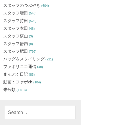
スタッフのつぶやき
(604)
スタッフ増田
(546)
スタッフ持田
(528)
スタッフ本田
(46)
スタッフ横山
(3)
スタッフ箭内
(8)
スタッフ肥田
(792)
バッグ＆スタイリング
(221)
ファボリニコ通信
(48)
まんぷく日記
(83)
動画：ファボch
(104)
未分類
(1,513)
Search
for: