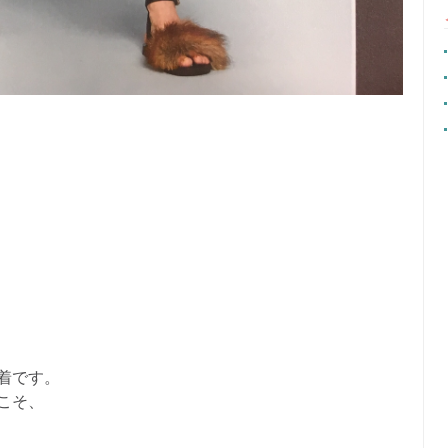
着です。
こそ、