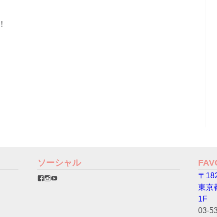
！
ソーシャル
FA
〒182
favorinico.jp
favorinico.jp
staff.favorinico
さ
さ
さ
東京
ん
ん
ん
の
の
の
1F
プ
プ
プ
03-5
ロ
ロ
ロ