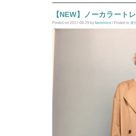
【NEW】ノーカラート
Posted on
2017-08-29
by
favorinico
/ Posted in
未