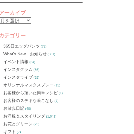
アーカイブ
ア
ー
カ
カテゴリー
イ
365日エッグパンツ
(72)
ブ
What's New お知らせ
(361)
イベント情報
(54)
インスタグラム
(86)
インスタライブ
(25)
オリジナルマスクスプレー
(13)
お客様から頂いた簡単レシピ
(1)
お客様のステキな着こなし
(7)
お散歩日記
(40)
お洋服＆スタイリング
(1,041)
お花とグリーン
(23)
ギフト
(7)