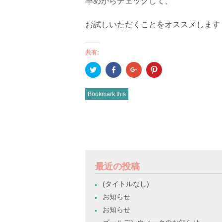
早めからチェックして、
お試しいただくことをオススメします
共有:
ク
Facebook
ク
ク
リ
で
リ
リ
ッ
共
ッ
ッ
ク
有
ク
ク
し
(新
し
し
Bookmark this
て
し
て
て
Twitter
い
Google+
Pinterest
で
ウ
で
で
共
ィ
共
共
有
ン
有
有
POST
(新
ド
(新
(新
し
ウ
し
し
い
で
い
い
NAVIGATION
ウ
開
ウ
ウ
ィ
き
ィ
ィ
ン
ま
ン
ン
ド
す)
ド
ド
最近の投稿
ウ
ウ
ウ
で
で
で
開
開
開
(タイトルなし)
き
き
き
ま
ま
ま
お知らせ
す)
す)
す)
お知らせ