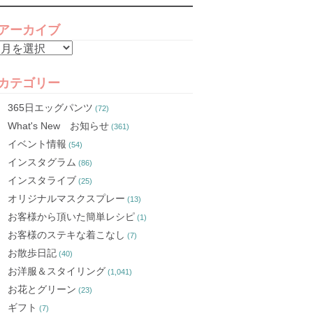
アーカイブ
ア
ー
カ
カテゴリー
イ
365日エッグパンツ
(72)
ブ
What's New お知らせ
(361)
イベント情報
(54)
インスタグラム
(86)
インスタライブ
(25)
オリジナルマスクスプレー
(13)
お客様から頂いた簡単レシピ
(1)
お客様のステキな着こなし
(7)
お散歩日記
(40)
お洋服＆スタイリング
(1,041)
お花とグリーン
(23)
ギフト
(7)