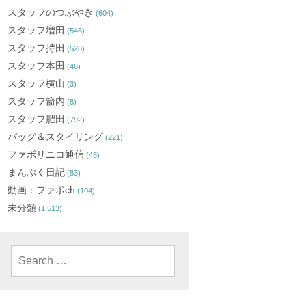
スタッフのつぶやき
(604)
スタッフ増田
(546)
スタッフ持田
(528)
スタッフ本田
(46)
スタッフ横山
(3)
スタッフ箭内
(8)
スタッフ肥田
(792)
バッグ＆スタイリング
(221)
ファボリニコ通信
(48)
まんぷく日記
(83)
動画：ファボch
(104)
未分類
(1,513)
Search
for: