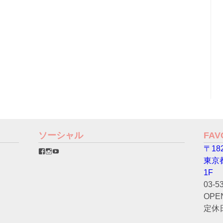
ソーシャル
FA
〒182
favorinico.jp
favorinico.jp
staff.favorinico
さ
さ
さ
東京
ん
ん
ん
の
の
の
1F
プ
プ
プ
03-5
ロ
ロ
ロ
フ
フ
フ
OPEN
ィ
ィ
ィ
ー
ー
ー
定休
ル
ル
ル
を
を
を