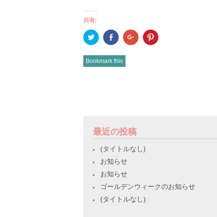
共有:
ク
Facebook
ク
ク
リ
で
リ
リ
ッ
共
ッ
ッ
ク
有
ク
ク
し
(新
し
し
Bookmark this
て
し
て
て
Twitter
い
Google+
Pinterest
で
ウ
で
で
共
ィ
共
共
有
ン
有
有
POST
(新
ド
(新
(新
し
ウ
し
し
い
で
い
い
NAVIGATION
ウ
開
ウ
ウ
ィ
き
ィ
ィ
ン
ま
ン
ン
ド
す)
ド
ド
最近の投稿
ウ
ウ
ウ
で
で
で
開
開
開
(タイトルなし)
き
き
き
ま
ま
ま
お知らせ
す)
す)
す)
お知らせ
ゴールデンウィークのお知らせ
(タイトルなし)