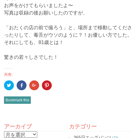
お声をかけてもらいましたよ〜
写真は収録の後お願いしたのですが、
「おたくの店の前で撮ろう」と、場所まで移動してくださ
ったりして、毒舌がウソのように？！お優しい方でした。
それにしても、81歳とは！
驚きの若々しさでした！
共有:
ク
Facebook
ク
ク
リ
で
リ
リ
ッ
共
ッ
ッ
ク
有
ク
ク
し
(新
し
し
Bookmark this
て
し
て
て
Twitter
い
Google+
Pinterest
で
ウ
で
で
共
ィ
共
共
有
ン
有
有
POST
(新
ド
(新
(新
し
ウ
し
し
アーカイブ
カテゴリー
い
で
い
い
NAVIGATION
ウ
開
ウ
ウ
ア
ィ
き
ィ
ィ
365日エッグパンツ
(72)