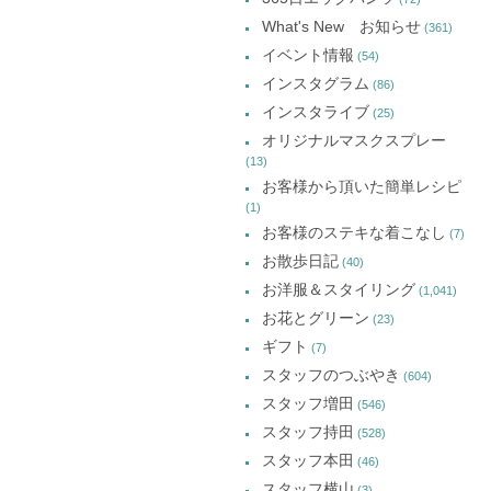
ン
ま
ン
ン
ー
ド
す)
ド
ド
What's New お知らせ
(361)
ウ
ウ
ウ
カ
で
で
で
イベント情報
(54)
開
開
開
イ
き
き
き
インスタグラム
ま
ま
ま
(86)
ブ
す)
す)
す)
インスタライブ
(25)
オリジナルマスクスプレー
(13)
お客様から頂いた簡単レシピ
(1)
お客様のステキな着こなし
(7)
お散歩日記
(40)
お洋服＆スタイリング
(1,041)
お花とグリーン
(23)
ギフト
(7)
スタッフのつぶやき
(604)
スタッフ増田
(546)
スタッフ持田
(528)
スタッフ本田
(46)
スタッフ横山
(3)