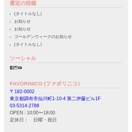
最近の投稿
(タイトルなし)
お知らせ
お知らせ
ゴールデンウィークのお知らせ
(タイトルなし)
ソーシャル
favorinico.jp
favorinico.jp
staff.favorinico
さ
さ
さ
ん
ん
ん
の
の
の
FAVORINICO (ファボリニコ）
プ
プ
プ
ロ
ロ
ロ
〒182-0002
フ
フ
フ
ィ
ィ
ィ
東京都調布市仙川町1-10-4 第二伊藤ビル1F
ー
ー
ー
ル
ル
ル
03-5314-2788
を
を
を
OPEN : 10:00〜18:00
Facebook
Instagram
YouTube
で
で
で
定休日： 日曜・祝日
表
表
表
示
示
示