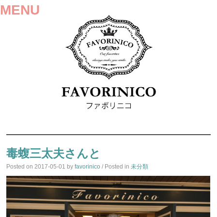
MENU
SKIP
TO
毒蝮三太夫さんと
CONTENT
Posted on
2017-05-01
by
favorinico
/ Posted in
未分類