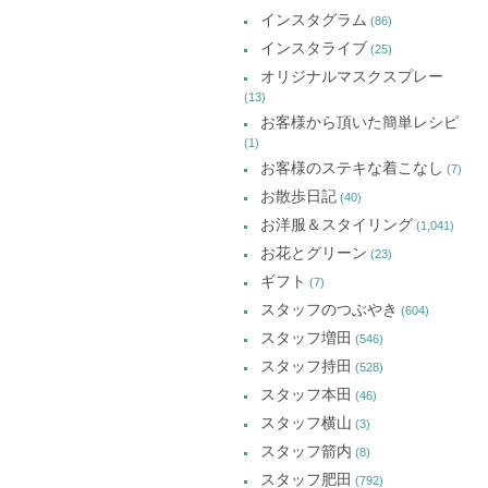
イ
き
き
き
インスタグラム
ま
ま
ま
(86)
ブ
す)
す)
す)
インスタライブ
(25)
オリジナルマスクスプレー
(13)
お客様から頂いた簡単レシピ
(1)
お客様のステキな着こなし
(7)
お散歩日記
(40)
お洋服＆スタイリング
(1,041)
お花とグリーン
(23)
ギフト
(7)
スタッフのつぶやき
(604)
スタッフ増田
(546)
スタッフ持田
(528)
スタッフ本田
(46)
スタッフ横山
(3)
スタッフ箭内
(8)
スタッフ肥田
(792)