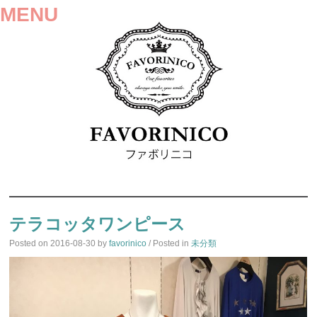
MENU
SKIP
TO
テラコッタワンピース
CONTENT
Posted on
2016-08-30
by
favorinico
/ Posted in
未分類