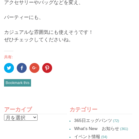
アクセサリーやバッグなどを変え、
パーティーにも、
カジュアルな雰囲気にも使えそうです！
ぜひチェックしてくださいね。
共有:
ク
Facebook
ク
ク
リ
で
リ
リ
ッ
共
ッ
ッ
ク
有
ク
ク
し
(新
し
し
Bookmark this
て
し
て
て
Twitter
い
Google+
Pinterest
で
ウ
で
で
共
ィ
共
共
有
ン
有
有
POST
(新
ド
(新
(新
し
ウ
し
し
アーカイブ
カテゴリー
い
で
い
い
NAVIGATION
ウ
開
ウ
ウ
ア
ィ
き
ィ
ィ
365日エッグパンツ
(72)
ン
ま
ン
ン
ー
ド
す)
ド
ド
What's New お知らせ
(361)
ウ
ウ
ウ
カ
で
で
で
イベント情報
(54)
開
開
開