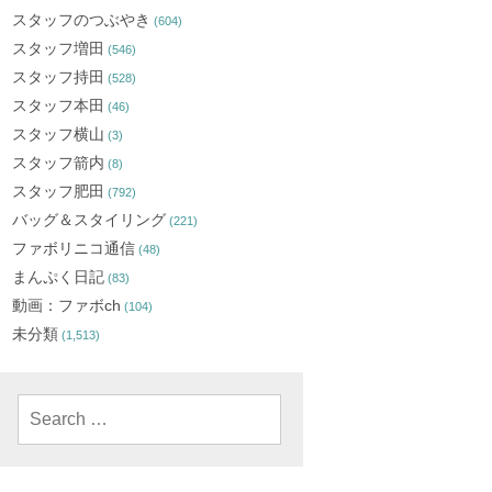
スタッフのつぶやき
(604)
スタッフ増田
(546)
スタッフ持田
(528)
スタッフ本田
(46)
スタッフ横山
(3)
スタッフ箭内
(8)
スタッフ肥田
(792)
バッグ＆スタイリング
(221)
ファボリニコ通信
(48)
まんぷく日記
(83)
動画：ファボch
(104)
未分類
(1,513)
Search
for: