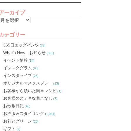
アーカイブ
ア
ー
カ
カテゴリー
イ
365日エッグパンツ
(72)
ブ
What's New お知らせ
(361)
イベント情報
(54)
インスタグラム
(86)
インスタライブ
(25)
オリジナルマスクスプレー
(13)
お客様から頂いた簡単レシピ
(1)
お客様のステキな着こなし
(7)
お散歩日記
(40)
お洋服＆スタイリング
(1,041)
お花とグリーン
(23)
ギフト
(7)