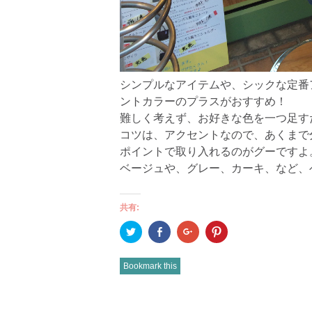
シンプルなアイテムや、シックな定番
ントカラーのプラスがおすすめ！
難しく考えず、お好きな色を一つ足す
コツは、アクセントなので、あくまで
ポイントで取り入れるのがグーですよ
ベージュや、グレー、カーキ、など、
共有:
ク
Facebook
ク
ク
リ
で
リ
リ
ッ
共
ッ
ッ
ク
有
ク
ク
し
(新
し
し
Bookmark this
て
し
て
て
Twitter
い
Google+
Pinterest
で
ウ
で
で
共
ィ
共
共
有
ン
有
有