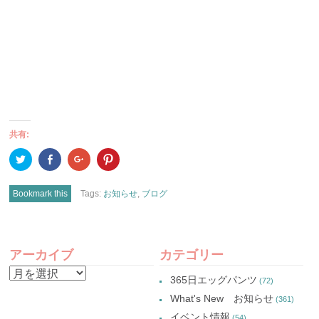
共有:
ク
Facebook
ク
ク
リ
で
リ
リ
ッ
共
ッ
ッ
ク
有
ク
ク
し
(新
し
し
Bookmark this
Tags:
お知らせ
,
ブログ
て
し
て
て
Twitter
い
Google+
Pinterest
で
ウ
で
で
共
ィ
共
共
有
ン
有
有
POST
(新
ド
(新
(新
し
ウ
し
し
アーカイブ
カテゴリー
い
で
い
い
NAVIGATION
ウ
開
ウ
ウ
ア
ィ
き
ィ
ィ
365日エッグパンツ
(72)
ン
ま
ン
ン
ー
ド
す)
ド
ド
What's New お知らせ
(361)
ウ
ウ
ウ
カ
で
で
で
イベント情報
(54)