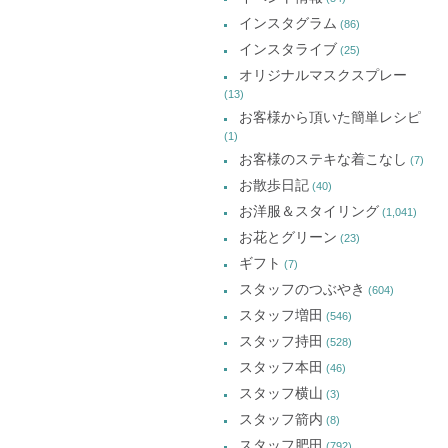
開
開
開
イ
き
き
き
インスタグラム
ま
ま
ま
(86)
ブ
す)
す)
す)
インスタライブ
(25)
オリジナルマスクスプレー
(13)
お客様から頂いた簡単レシピ
(1)
お客様のステキな着こなし
(7)
お散歩日記
(40)
お洋服＆スタイリング
(1,041)
お花とグリーン
(23)
ギフト
(7)
スタッフのつぶやき
(604)
スタッフ増田
(546)
スタッフ持田
(528)
スタッフ本田
(46)
スタッフ横山
(3)
スタッフ箭内
(8)
スタッフ肥田
(792)