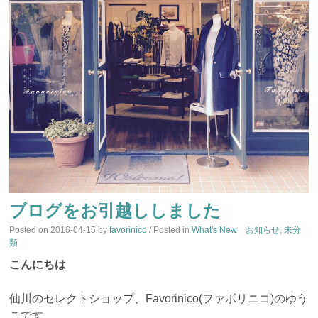
ブログをお引越ししました
Posted on
2016-04-15
by
favorinico
/ Posted in
What's New お知らせ
,
未分
類
こんにちは
仙川のセレクトショップ、Favorinico(ファボリニコ)のゆう
こです。