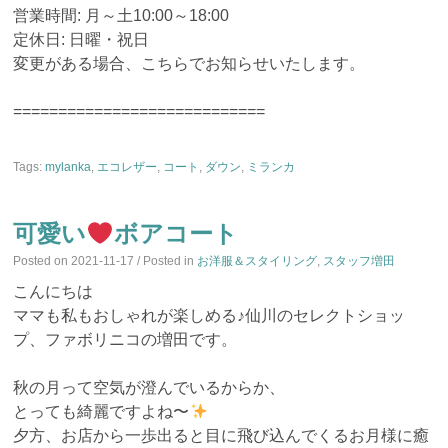
営業時間: 月～土10:00～18:00
定休日: 日曜・祝日
変更がある場合、こちらでお知らせいたします。
============================
Tags:
mylanka
,
エコレザー
,
コート
,
ダウン
,
ミランカ
可愛い
ボアコート
Posted on
2021-11-17
/ Posted in
お洋服＆スタイリング
,
スタッフ増田
こんにちは
ママも私もおしゃれが楽しめる♪仙川のセレクトショッ
プ、ファボリニコの増田です。
秋の月って空気が澄んでいるからか、
とっても綺麗ですよね〜
夕方、お店から一歩出ると目に飛び込んでくるお月様に癒