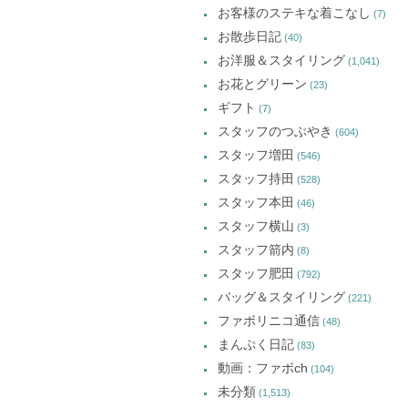
お客様のステキな着こなし
(7)
お散歩日記
(40)
お洋服＆スタイリング
(1,041)
お花とグリーン
(23)
ギフト
(7)
スタッフのつぶやき
(604)
スタッフ増田
(546)
スタッフ持田
(528)
スタッフ本田
(46)
スタッフ横山
(3)
スタッフ箭内
(8)
スタッフ肥田
(792)
バッグ＆スタイリング
(221)
ファボリニコ通信
(48)
まんぷく日記
(83)
動画：ファボch
(104)
未分類
(1,513)