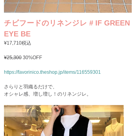
チビフードのリネンジレ # IF GREEN
EYE BE
¥17,710税込
¥25,300
30%OFF
https://favorinico.theshop.jp/items/116559301
さらりと羽織るだけで、
オシャレ感、増し増し！のリネンジレ。