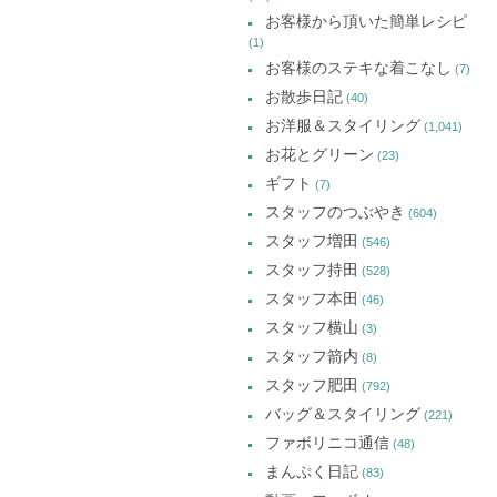
お客様から頂いた簡単レシピ
(1)
お客様のステキな着こなし
(7)
お散歩日記
(40)
お洋服＆スタイリング
(1,041)
お花とグリーン
(23)
ギフト
(7)
スタッフのつぶやき
(604)
スタッフ増田
(546)
スタッフ持田
(528)
スタッフ本田
(46)
スタッフ横山
(3)
スタッフ箭内
(8)
スタッフ肥田
(792)
バッグ＆スタイリング
(221)
ファボリニコ通信
(48)
まんぷく日記
(83)