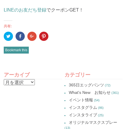
LINEのお友だち登録
でクーポンGET！
共有:
ク
Facebook
ク
ク
リ
で
リ
リ
ッ
共
ッ
ッ
ク
有
ク
ク
し
(新
し
し
Bookmark this
て
し
て
て
Twitter
い
Google+
Pinterest
で
ウ
で
で
共
ィ
共
共
有
ン
有
有
POST
(新
ド
(新
(新
し
ウ
し
し
アーカイブ
カテゴリー
い
で
い
い
NAVIGATION
ウ
開
ウ
ウ
ア
ィ
き
ィ
ィ
365日エッグパンツ
(72)
ン
ま
ン
ン
ー
ド
す)
ド
ド
What's New お知らせ
(361)
ウ
ウ
ウ
カ
で
で
で
イベント情報
(54)
開
開
開
イ
き
き
き
インスタグラム
ま
ま
ま
(86)
ブ
す)
す)
す)
インスタライブ
(25)
オリジナルマスクスプレー
(13)